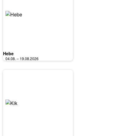
Hebe
04.08. – 19.08.2026