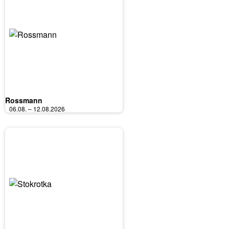
Rossmann
06.08. – 12.08.2026