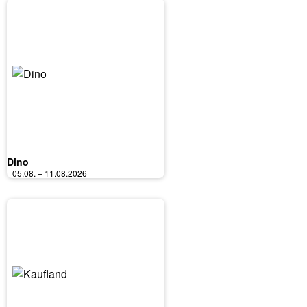
Dino
05.08. – 11.08.2026