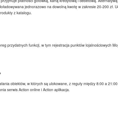
n przyjmuje płatności gotówką, kartą kredytową i debetową. Alternatyw
doładowywana jednorazowo na dowolną kwotę w zakresie 20-200 zł. Uc
rodukty z katalogu.
?
zereg przydatnych funkcji, w tym rejestracja punktów lojalnościowych M
?
ałania obiektów, w których są ulokowane, z reguły między 8:00 a 21:00 
a serwis Action online i Action aplikacja.