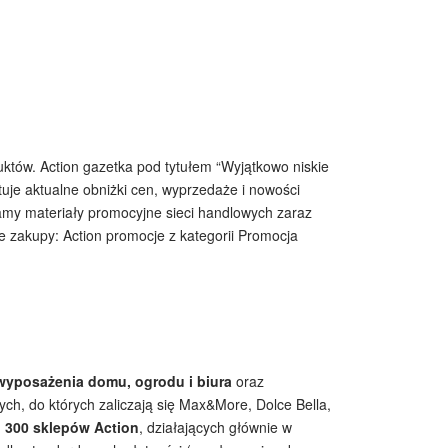
uktów. Action gazetka pod tytułem “Wyjątkowo niskie
tuje aktualne obniżki cen, wyprzedaże i nowości
niamy materiały promocyjne sieci handlowych zaraz
nie zakupy: Action promocje z kategorii Promocja
yposażenia domu, ogrodu i biura
oraz
ch, do których zaliczają się Max&More, Dolce Bella,
 300 sklepów Action
, działających głównie w