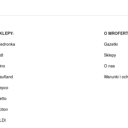
KLEPY:
O MROFERT
iedronka
Gazetki
dl
Sklepy
ino
O nas
aufland
Warunki i oc
epco
etto
ction
LDI