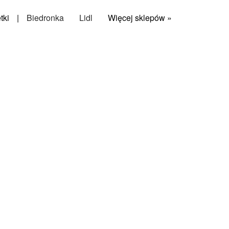
tki
|
Biedronka
Lidl
Więcej sklepów »