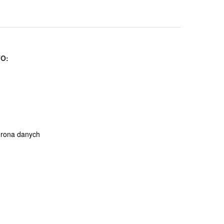
O:
hrona danych