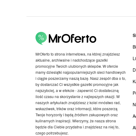
S
B
MrOferto to strona internetowa, na której znajdziesz
Li
aktualne, archiwalne i nadchodzące gazetki
promocyjne Twoich ulubionych sklepów. W ofercie
D
mamy dziesiątki najpopularniejszych sieci handlowych
i ciągle poszerzamy naszą bazę. Nasz zespół dba o to,
K
by dostarczać Ci wszystkie gazetki promocyjne jak
najszybciej, a w efekcie - zapewnić Ci dostateczną
P
ilość czasu na skorzystanie z najlepszych okazji. W
naszych artykułach znajdziesz z kolei mnóstwo rad,
N
wskazówek, trików oraz informacji, które poszerzą
Twoje horyzonty i będą źródłem zakupowych oraz
A
kulinarnych inspiracji. Wierzymy, że nasza strona
będzie dla Ciebie przydatna i znajdziesz na niej to,
A
czego potrzebujesz.