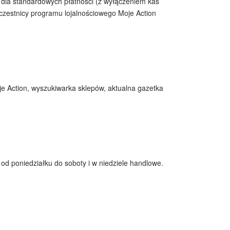
ą dla standardowych płatności (z wyłączeniem kas
zestnicy programu lojalnościowego Moje Action
oje Action, wyszukiwarka sklepów, aktualna gazetka
od poniedziałku do soboty i w niedziele handlowe.