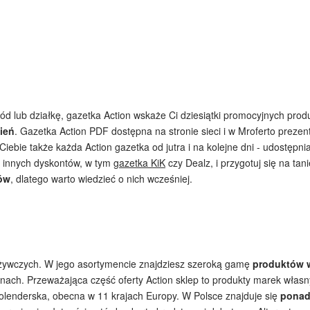
ód lub działkę, gazetka Action wskaże Ci dziesiątki promocyjnych prod
zień
. Gazetka Action PDF dostępna na stronie sieci i w Mroferto prezen
Ciebie także każda Action gazetka od jutra i na kolejne dni - udostęp
mi innych dyskontów, w tym
gazetka KiK
czy Dealz, i przygotuj się na ta
sów
, dlatego warto wiedzieć o nich wcześniej.
żywczych. W jego asortymencie znajdziesz szeroką gamę
produktów w
nach. Przeważająca część oferty Action sklep to produkty marek własny
olenderska, obecna w 11 krajach Europy. W Polsce znajduje się
ponad