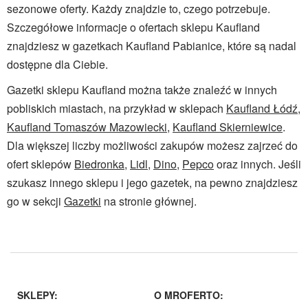
sezonowe oferty. Każdy znajdzie to, czego potrzebuje.
Szczegółowe informacje o ofertach sklepu Kaufland
znajdziesz w gazetkach Kaufland Pabianice, które są nadal
dostępne dla Ciebie.
Gazetki sklepu Kaufland można także znaleźć w innych
pobliskich miastach, na przykład w sklepach
Kaufland Łódź
,
Kaufland Tomaszów Mazowiecki
,
Kaufland Skierniewice
.
Dla większej liczby możliwości zakupów możesz zajrzeć do
ofert sklepów
Biedronka
,
Lidl
,
Dino
,
Pepco
oraz innych. Jeśli
szukasz innego sklepu i jego gazetek, na pewno znajdziesz
go w sekcji
Gazetki
na stronie głównej.
SKLEPY:
O MROFERTO: