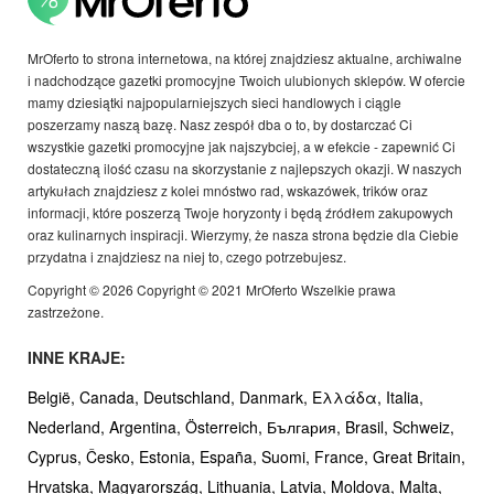
MrOferto to strona internetowa, na której znajdziesz aktualne, archiwalne
i nadchodzące gazetki promocyjne Twoich ulubionych sklepów. W ofercie
mamy dziesiątki najpopularniejszych sieci handlowych i ciągle
poszerzamy naszą bazę. Nasz zespół dba o to, by dostarczać Ci
wszystkie gazetki promocyjne jak najszybciej, a w efekcie - zapewnić Ci
dostateczną ilość czasu na skorzystanie z najlepszych okazji. W naszych
artykułach znajdziesz z kolei mnóstwo rad, wskazówek, trików oraz
informacji, które poszerzą Twoje horyzonty i będą źródłem zakupowych
oraz kulinarnych inspiracji. Wierzymy, że nasza strona będzie dla Ciebie
przydatna i znajdziesz na niej to, czego potrzebujesz.
Copyright © 2026 Copyright © 2021 MrOferto Wszelkie prawa
zastrzeżone.
INNE KRAJE:
België,
Canada,
Deutschland,
Danmark,
Ελλάδα,
Italia,
Nederland,
Argentina,
Österreich,
България,
Brasil,
Schweiz,
Cyprus,
Česko,
Estonia,
España,
Suomi,
France,
Great Britain,
Hrvatska,
Magyarország,
Lithuania,
Latvia,
Moldova,
Malta,