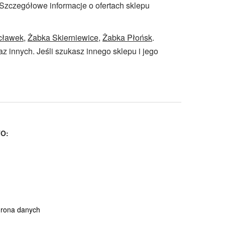
. Szczegółowe informacje o ofertach sklepu
cławek
,
Żabka Skierniewice
,
Żabka Płońsk
.
az innych. Jeśli szukasz innego sklepu i jego
O:
hrona danych