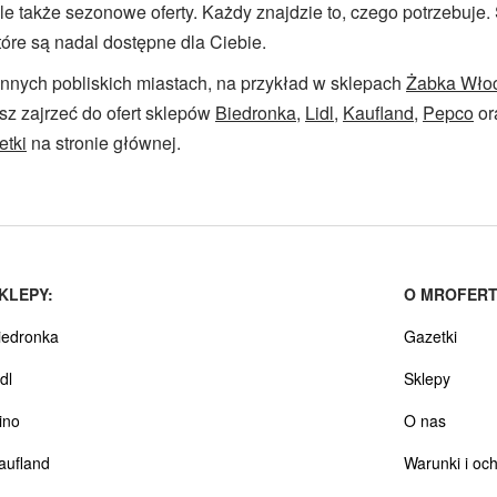
ale także sezonowe oferty. Każdy znajdzie to, czego potrzebuje
óre są nadal dostępne dla Ciebie.
nnych pobliskich miastach, na przykład w sklepach
Żabka Wło
z zajrzeć do ofert sklepów
Biedronka
,
Lidl
,
Kaufland
,
Pepco
or
etki
na stronie głównej.
KLEPY:
O MROFERT
iedronka
Gazetki
dl
Sklepy
ino
O nas
aufland
Warunki i oc