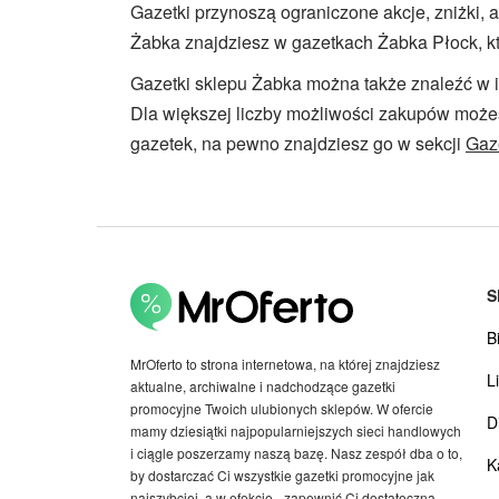
Gazetki przynoszą ograniczone akcje, zniżki, 
Żabka znajdziesz w gazetkach Żabka Płock, kt
Gazetki sklepu Żabka można także znaleźć w i
Dla większej liczby możliwości zakupów możes
gazetek, na pewno znajdziesz go w sekcji
Gaz
S
B
MrOferto to strona internetowa, na której znajdziesz
Li
aktualne, archiwalne i nadchodzące gazetki
promocyjne Twoich ulubionych sklepów. W ofercie
D
mamy dziesiątki najpopularniejszych sieci handlowych
i ciągle poszerzamy naszą bazę. Nasz zespół dba o to,
K
by dostarczać Ci wszystkie gazetki promocyjne jak
najszybciej, a w efekcie - zapewnić Ci dostateczną