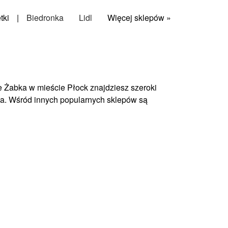
tki
|
Biedronka
Lidl
Więcej sklepów »
e Żabka w mieście Płock znajdziesz szeroki
ka. Wśród innych popularnych sklepów są