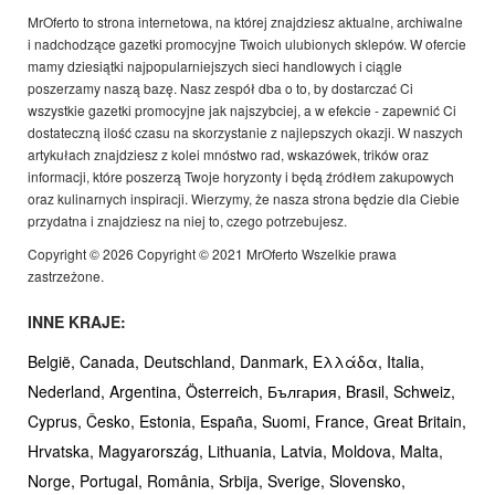
MrOferto to strona internetowa, na której znajdziesz aktualne, archiwalne
i nadchodzące gazetki promocyjne Twoich ulubionych sklepów. W ofercie
mamy dziesiątki najpopularniejszych sieci handlowych i ciągle
poszerzamy naszą bazę. Nasz zespół dba o to, by dostarczać Ci
wszystkie gazetki promocyjne jak najszybciej, a w efekcie - zapewnić Ci
dostateczną ilość czasu na skorzystanie z najlepszych okazji. W naszych
artykułach znajdziesz z kolei mnóstwo rad, wskazówek, trików oraz
informacji, które poszerzą Twoje horyzonty i będą źródłem zakupowych
oraz kulinarnych inspiracji. Wierzymy, że nasza strona będzie dla Ciebie
przydatna i znajdziesz na niej to, czego potrzebujesz.
Copyright © 2026 Copyright © 2021 MrOferto Wszelkie prawa
zastrzeżone.
INNE KRAJE:
België,
Canada,
Deutschland,
Danmark,
Ελλάδα,
Italia,
Nederland,
Argentina,
Österreich,
България,
Brasil,
Schweiz,
Cyprus,
Česko,
Estonia,
España,
Suomi,
France,
Great Britain,
Hrvatska,
Magyarország,
Lithuania,
Latvia,
Moldova,
Malta,
Norge,
Portugal,
România,
Srbija,
Sverige,
Slovensko,