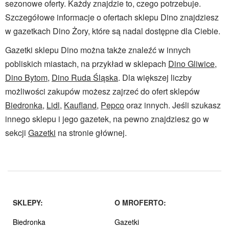
sezonowe oferty. Każdy znajdzie to, czego potrzebuje.
Szczegółowe informacje o ofertach sklepu Dino znajdziesz
w gazetkach Dino Żory, które są nadal dostępne dla Ciebie.
Gazetki sklepu Dino można także znaleźć w innych
pobliskich miastach, na przykład w sklepach
Dino Gliwice
,
Dino Bytom
,
Dino Ruda Śląska
. Dla większej liczby
możliwości zakupów możesz zajrzeć do ofert sklepów
Biedronka
,
Lidl
,
Kaufland
,
Pepco
oraz innych. Jeśli szukasz
innego sklepu i jego gazetek, na pewno znajdziesz go w
sekcji
Gazetki
na stronie głównej.
SKLEPY:
O MROFERTO:
Biedronka
Gazetki