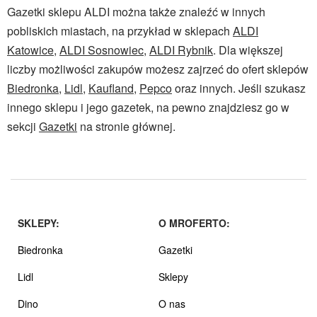
Gazetki sklepu ALDI można także znaleźć w innych
pobliskich miastach, na przykład w sklepach
ALDI
Katowice
,
ALDI Sosnowiec
,
ALDI Rybnik
. Dla większej
liczby możliwości zakupów możesz zajrzeć do ofert sklepów
Biedronka
,
Lidl
,
Kaufland
,
Pepco
oraz innych. Jeśli szukasz
innego sklepu i jego gazetek, na pewno znajdziesz go w
sekcji
Gazetki
na stronie głównej.
SKLEPY:
O MROFERTO:
Biedronka
Gazetki
Lidl
Sklepy
Dino
O nas