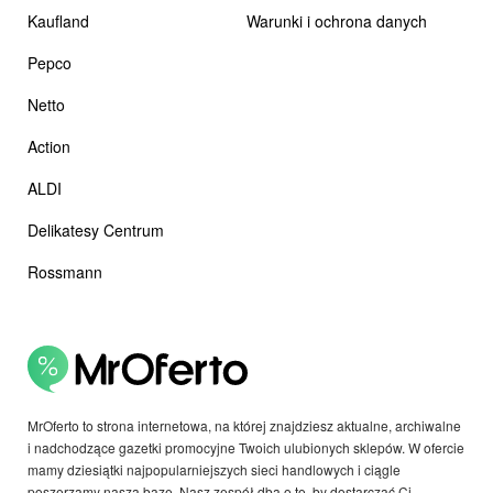
Kaufland
Warunki i ochrona danych
Pepco
Netto
Action
ALDI
Delikatesy Centrum
Rossmann
MrOferto to strona internetowa, na której znajdziesz aktualne, archiwalne
i nadchodzące gazetki promocyjne Twoich ulubionych sklepów. W ofercie
mamy dziesiątki najpopularniejszych sieci handlowych i ciągle
poszerzamy naszą bazę. Nasz zespół dba o to, by dostarczać Ci