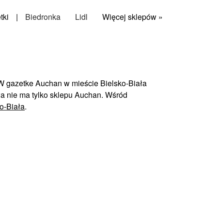
tki
|
Biedronka
Lidl
Więcej sklepów »
 W gazetke Auchan w mieście Bielsko-Biała
ła nie ma tylko sklepu Auchan. Wśród
o-Biała
.