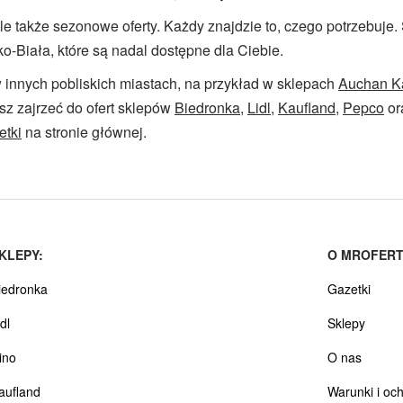
ale także sezonowe oferty. Każdy znajdzie to, czego potrzebuje
-Biała, które są nadal dostępne dla Ciebie.
innych pobliskich miastach, na przykład w sklepach
Auchan K
z zajrzeć do ofert sklepów
Biedronka
,
Lidl
,
Kaufland
,
Pepco
or
etki
na stronie głównej.
KLEPY:
O MROFERT
iedronka
Gazetki
dl
Sklepy
ino
O nas
aufland
Warunki i oc