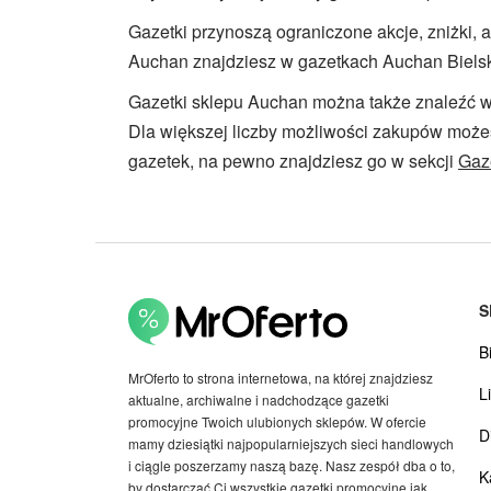
Gazetki przynoszą ograniczone akcje, zniżki, 
Auchan znajdziesz w gazetkach Auchan Bielsko
Gazetki sklepu Auchan można także znaleźć w 
Dla większej liczby możliwości zakupów możes
gazetek, na pewno znajdziesz go w sekcji
Gaz
S
B
MrOferto to strona internetowa, na której znajdziesz
Li
aktualne, archiwalne i nadchodzące gazetki
promocyjne Twoich ulubionych sklepów. W ofercie
D
mamy dziesiątki najpopularniejszych sieci handlowych
i ciągle poszerzamy naszą bazę. Nasz zespół dba o to,
K
by dostarczać Ci wszystkie gazetki promocyjne jak