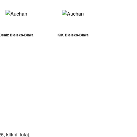
Dealz Bielsko-Biała
KiK Bielsko-Biała
, kliknij
tutaj
.