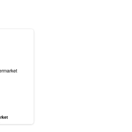
rket
6