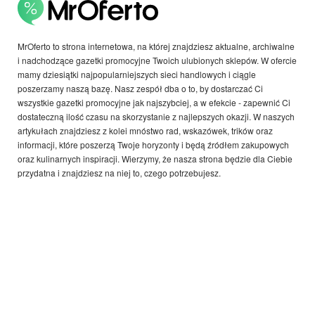
MrOferto to strona internetowa, na której znajdziesz aktualne, archiwalne
i nadchodzące gazetki promocyjne Twoich ulubionych sklepów. W ofercie
mamy dziesiątki najpopularniejszych sieci handlowych i ciągle
poszerzamy naszą bazę. Nasz zespół dba o to, by dostarczać Ci
wszystkie gazetki promocyjne jak najszybciej, a w efekcie - zapewnić Ci
dostateczną ilość czasu na skorzystanie z najlepszych okazji. W naszych
artykułach znajdziesz z kolei mnóstwo rad, wskazówek, trików oraz
informacji, które poszerzą Twoje horyzonty i będą źródłem zakupowych
oraz kulinarnych inspiracji. Wierzymy, że nasza strona będzie dla Ciebie
przydatna i znajdziesz na niej to, czego potrzebujesz.
Copyright © 2026 Copyright © 2021 MrOferto Wszelkie prawa
zastrzeżone.
INNE KRAJE:
België,
Canada,
Deutschland,
Danmark,
Ελλάδα,
Italia,
Nederland,
Argentina,
Österreich,
България,
Brasil,
Schweiz,
Cyprus,
Česko,
Estonia,
España,
Suomi,
France,
Great Britain,