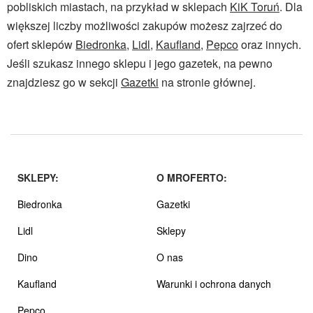
pobliskich miastach, na przykład w sklepach
KiK Toruń
. Dla
większej liczby możliwości zakupów możesz zajrzeć do
ofert sklepów
Biedronka
,
Lidl
,
Kaufland
,
Pepco
oraz innych.
Jeśli szukasz innego sklepu i jego gazetek, na pewno
znajdziesz go w sekcji
Gazetki
na stronie głównej.
SKLEPY:
O MROFERTO:
Biedronka
Gazetki
Lidl
Sklepy
Dino
O nas
Kaufland
Warunki i ochrona danych
Pepco