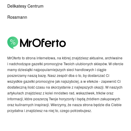
Delikatesy Centrum
Rossmann
MrOferto to strona internetowa, na której znajdziesz aktualne, archiwalne
i nadchodzące gazetki promocyjne Twoich ulubionych sklepów. W ofercie
mamy dziesiątki najpopularniejszych sieci handlowych i ciągle
poszerzamy naszą bazę. Nasz zespół dba o to, by dostarczać Ci
wszystkie gazetki promocyjne jak najszybciej, a w efekcie - zapewnić Ci
dostateczną ilość czasu na skorzystanie z najlepszych okazji. W naszych
artykułach znajdziesz z kolei mnóstwo rad, wskazówek, trików oraz
informacji, które poszerzą Twoje horyzonty i będą źródłem zakupowych
oraz kulinarnych inspiracji. Wierzymy, że nasza strona będzie dla Ciebie
przydatna i znajdziesz na niej to, czego potrzebujesz.
Copyright © 2026 Copyright © 2021 MrOferto Wszelkie prawa
zastrzeżone.