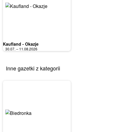
Kaufland - Okazje
30.07. – 11.08.2026
Inne gazetki z kategorii