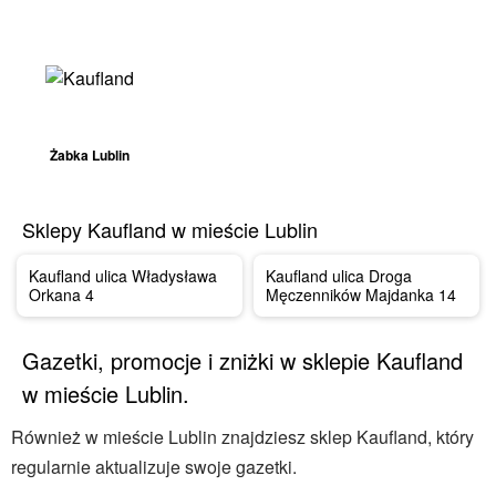
Żabka Lublin
Sklepy Kaufland w mieście Lublin
Kaufland ulica Władysława
Kaufland ulica Droga
Orkana 4
Męczenników Majdanka 14
Gazetki, promocje i zniżki w sklepie Kaufland
w mieście Lublin.
Również w mieście Lublin znajdziesz sklep Kaufland, który
regularnie aktualizuje swoje gazetki.