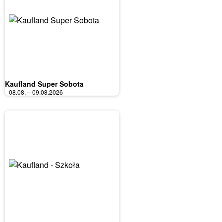
Kaufland Super Sobota
08.08. – 09.08.2026