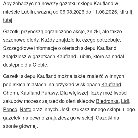
Aby zobaczyć najnowszy gazetku sklepu Kaufland w
mieście Lublin, ważną od 06.08.2026 do 11.08.2026, kliknij
tutaj
.
Gazetki przynoszą ograniczone akcje, zniżki, ale także
sezonowe oferty. Każdy znajdzie to, czego potrzebuje.
Szczegółowe informacje o ofertach sklepu Kaufland
znajdziesz w gazetkach Kaufland Lublin, które są nadal
dostępne dla Ciebie.
Gazetki sklepu Kaufland można także znaleźć w innych
pobliskich miastach, na przykład w sklepach
Kaufland
Chełm
,
Kaufland Puławy
. Dla większej liczby możliwości
zakupów możesz zajrzeć do ofert sklepów
Biedronka
,
Lidl
,
Pepco
,
Netto
oraz innych. Jeśli szukasz innego sklepu i jego
gazetek, na pewno znajdziesz go w sekcji
Gazetki
na
stronie głównej.