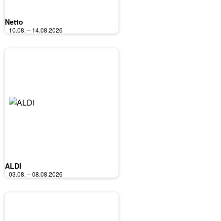
Netto
10.08. – 14.08.2026
ALDI
03.08. – 08.08.2026