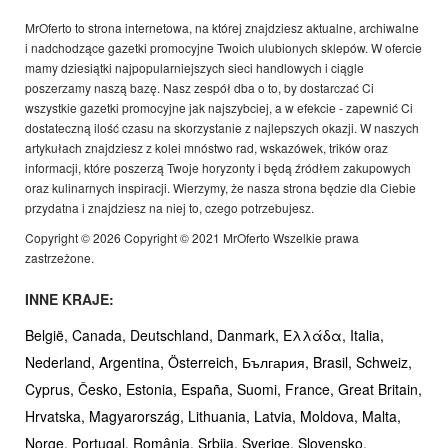
MrOferto to strona internetowa, na której znajdziesz aktualne, archiwalne
i nadchodzące gazetki promocyjne Twoich ulubionych sklepów. W ofercie
mamy dziesiątki najpopularniejszych sieci handlowych i ciągle
poszerzamy naszą bazę. Nasz zespół dba o to, by dostarczać Ci
wszystkie gazetki promocyjne jak najszybciej, a w efekcie - zapewnić Ci
dostateczną ilość czasu na skorzystanie z najlepszych okazji. W naszych
artykułach znajdziesz z kolei mnóstwo rad, wskazówek, trików oraz
informacji, które poszerzą Twoje horyzonty i będą źródłem zakupowych
oraz kulinarnych inspiracji. Wierzymy, że nasza strona będzie dla Ciebie
przydatna i znajdziesz na niej to, czego potrzebujesz.
Copyright © 2026 Copyright © 2021 MrOferto Wszelkie prawa
zastrzeżone.
INNE KRAJE:
België,
Canada,
Deutschland,
Danmark,
Ελλάδα,
Italia,
Nederland,
Argentina,
Österreich,
България,
Brasil,
Schweiz,
Cyprus,
Česko,
Estonia,
España,
Suomi,
France,
Great Britain,
Hrvatska,
Magyarország,
Lithuania,
Latvia,
Moldova,
Malta,
Norge,
Portugal,
România,
Srbija,
Sverige,
Slovensko,