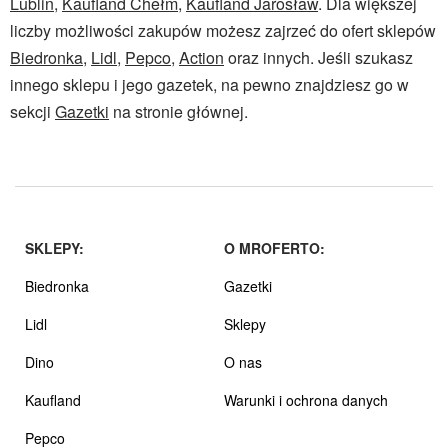
Lublin
,
Kaufland Chełm
,
Kaufland Jarosław
. Dla większej
liczby możliwości zakupów możesz zajrzeć do ofert sklepów
Biedronka
,
Lidl
,
Pepco
,
Action
oraz innych. Jeśli szukasz
innego sklepu i jego gazetek, na pewno znajdziesz go w
sekcji
Gazetki
na stronie głównej.
SKLEPY:
O MROFERTO:
Biedronka
Gazetki
Lidl
Sklepy
Dino
O nas
Kaufland
Warunki i ochrona danych
Pepco