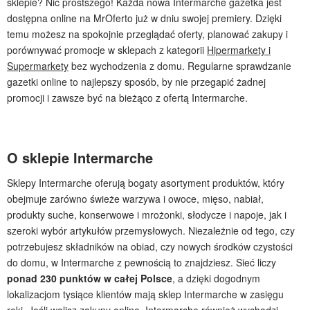
sklepie? Nic prostszego! Każda nowa Intermarche gazetka jest
dostępna online na MrOferto już w dniu swojej premiery. Dzięki
temu możesz na spokojnie przeglądać oferty, planować zakupy i
porównywać promocje w sklepach z kategorii
Hipermarkety i
Supermarkety
bez wychodzenia z domu. Regularne sprawdzanie
gazetki online to najlepszy sposób, by nie przegapić żadnej
promocji i zawsze być na bieżąco z ofertą Intermarche.
O sklepie Intermarche
Sklepy Intermarche oferują bogaty asortyment produktów, który
obejmuje zarówno świeże warzywa i owoce, mięso, nabiał,
produkty suche, konserwowe i mrożonki, słodycze i napoje, jak i
szeroki wybór artykułów przemysłowych. Niezależnie od tego, czy
potrzebujesz składników na obiad, czy nowych środków czystości
do domu, w Intermarche z pewnością to znajdziesz. Sieć liczy
ponad 230 punktów w całej Polsce
, a dzięki dogodnym
lokalizacjom tysiące klientów mają sklep Intermarche w zasięgu
ręki. Jeśli wolisz zakupy online, Intermarche również wychodzi